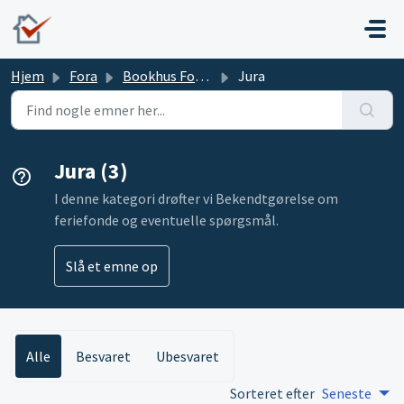
Gå til hovedindhold
Hjem
Fora
Bookhus Forums
Jura
Jura (3)
I denne kategori drøfter vi Bekendtgørelse om
feriefonde og eventuelle spørgsmål.
Slå et emne op
Alle
Besvaret
Ubesvaret
Sorteret efter
Seneste